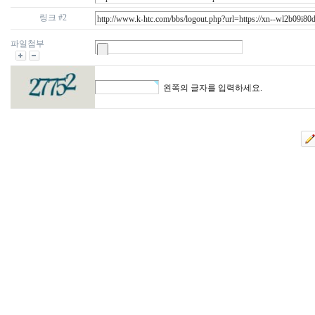
링크 #2
파일첨부
왼쪽의 글자를 입력하세요.
비
아
구
매
우
즐
성
미
프
진
약
국
박
스