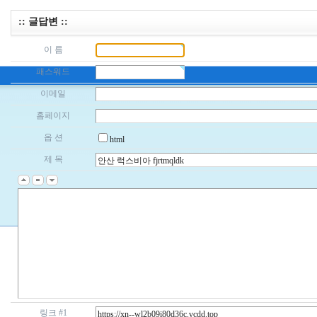
:: 글답변 ::
이 름
패스워드
이메일
홈페이지
옵 션
html
제 목
링크 #1