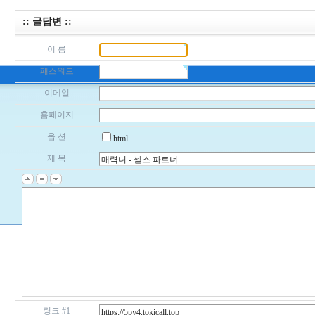
:: 글답변 ::
이 름
패스워드
이메일
홈페이지
옵 션
html
제 목
링크 #1