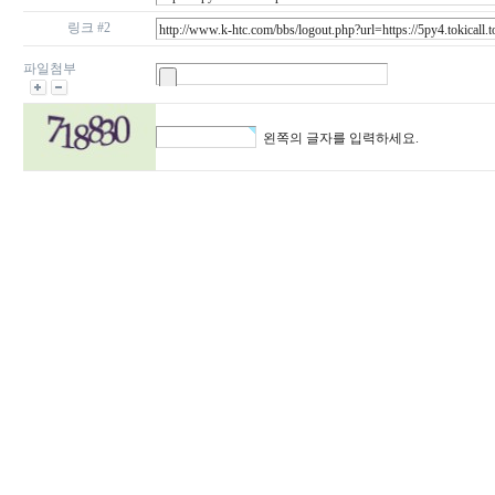
링크 #2
파일첨부
왼쪽의 글자를 입력하세요.
비
아
구
매
우
즐
성
미
프
진
약
국
박
스