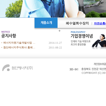
배기열회수장치
정수&여과장치
각종탱크 및 압력용기
｜
｜
정수장치
물유동층
｜
각
폐수열회수장치
｜
자연순환
일반열교환기
｜
일반열교환
에너지자원기술개발사업 …
2014-11-27
첨단에너지주식회사 홈페…
2011-08-22