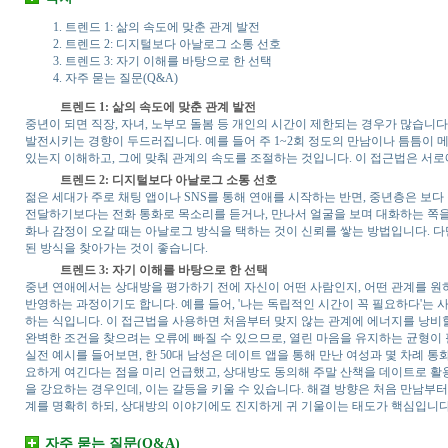
트렌드 1: 삶의 속도에 맞춘 관계 발전
트렌드 2: 디지털보다 아날로그 소통 선호
트렌드 3: 자기 이해를 바탕으로 한 선택
자주 묻는 질문(Q&A)
트렌드 1: 삶의 속도에 맞춘 관계 발전
중년이 되면 직장, 자녀, 노부모 돌봄 등 개인의 시간이 제한되는 경우가 많습니
발전시키는 경향이 두드러집니다. 예를 들어 주 1~2회 정도의 만남이나 틈틈이 
있는지 이해하고, 그에 맞춰 관계의 속도를 조절하는 것입니다. 이 접근법은 서로
트렌드 2: 디지털보다 아날로그 소통 선호
젊은 세대가 주로 채팅 앱이나 SNS를 통해 연애를 시작하는 반면, 중년층은 보
전달하기보다는 전화 통화로 목소리를 듣거나, 만나서 얼굴을 보며 대화하는 쪽을 
화나 감정이 오갈 때는 아날로그 방식을 택하는 것이 신뢰를 쌓는 방법입니다. 
된 방식을 찾아가는 것이 좋습니다.
트렌드 3: 자기 이해를 바탕으로 한 선택
중년 연애에서는 상대방을 평가하기 전에 자신이 어떤 사람인지, 어떤 관계를 원
반영하는 과정이기도 합니다. 예를 들어, '나는 독립적인 시간이 꼭 필요하다'는
하는 식입니다. 이 접근법을 사용하면 처음부터 맞지 않는 관계에 에너지를 낭비
완벽한 조건을 찾으려는 오류에 빠질 수 있으므로, 열린 마음을 유지하는 균형이
실전 예시를 들어보면, 한 50대 남성은 데이트 앱을 통해 만난 여성과 몇 차례 
요하게 여긴다는 점을 미리 언급했고, 상대방도 동의해 주말 산책을 데이트로 활
을 강요하는 경우인데, 이는 갈등을 키울 수 있습니다. 해결 방향은 처음 만남부
계를 명확히 하되, 상대방의 이야기에도 진지하게 귀 기울이는 태도가 핵심입니다
자주 묻는 질문(Q&A)