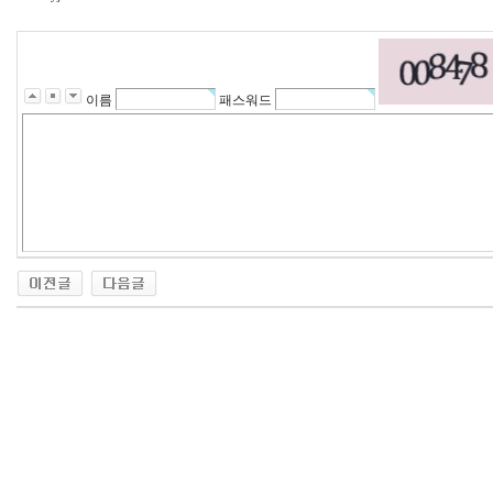
이름
패스워드
비
아
구
매
우
즐
성
미
프