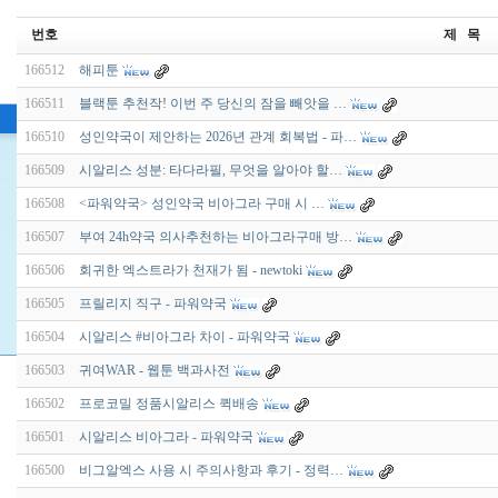
번호
제 목
166512
해피툰
166511
블랙툰 추천작! 이번 주 당신의 잠을 빼앗을 …
166510
성인약국이 제안하는 2026년 관계 회복법 - 파…
166509
시알리스 성분: 타다라필, 무엇을 알아야 할…
166508
<파워약국> 성인약국 비아그라 구매 시 …
166507
부여 24h약국 의사추천하는 비아그라구매 방…
166506
회귀한 엑스트라가 천재가 됨 - newtoki
166505
프릴리지 직구 - 파워약국
166504
시알리스 #비아그라 차이 - 파워약국
166503
귀여WAR - 웹툰 백과사전
166502
프로코밀 정품시알리스 퀵배송
166501
시알리스 비아그라 - 파워약국
166500
비그알엑스 사용 시 주의사항과 후기 - 정력…