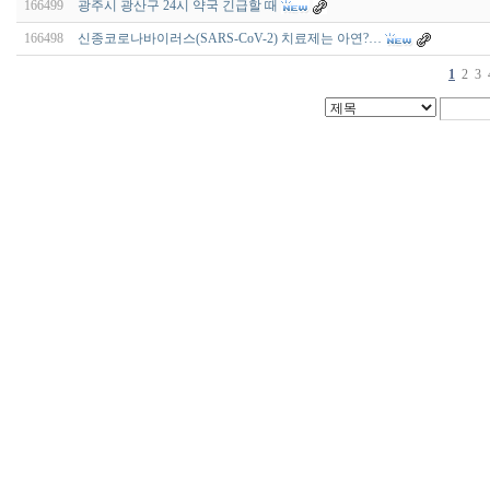
166499
광주시 광산구 24시 약국 긴급할 때
166498
신종코로나바이러스(SARS-CoV-2) 치료제는 아연?…
1
2
3
비
아
구
매
우
즐
성
미
프
진
약
국
박
스
ViagraSilo
ViagraSite
미
프
진
정