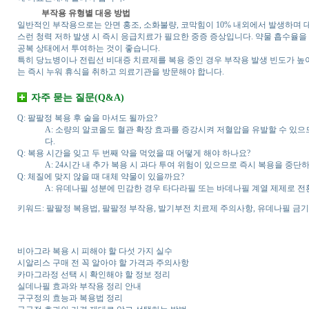
부작용 유형별 대응 방법
일반적인 부작용으로는 안면 홍조, 소화불량, 코막힘이 10% 내외에서 발생하며 
스런 청력 저하 발생 시 즉시 응급치료가 필요한 중증 증상입니다. 약물 흡수율을
공복 상태에서 투여하는 것이 좋습니다.
특히 당뇨병이나 전립선 비대증 치료제를 복용 중인 경우 부작용 발생 빈도가 높
는 즉시 누워 휴식을 취하고 의료기관을 방문해야 합니다.
자주 묻는 질문(Q&A)
Q: 팔팔정 복용 후 술을 마셔도 될까요?
A: 소량의 알코올도 혈관 확장 효과를 증강시켜 저혈압을 유발할 수 있으
다.
Q: 복용 시간을 잊고 두 번째 약을 먹었을 때 어떻게 해야 하나요?
A: 24시간 내 추가 복용 시 과다 투여 위험이 있으므로 즉시 복용을 중
Q: 체질에 맞지 않을 때 대체 약물이 있을까요?
A: 유데나필 성분에 민감한 경우 타다라필 또는 바데나필 계열 제제로 전환
키워드: 팔팔정 복용법, 팔팔정 부작용, 발기부전 치료제 주의사항, 유데나필 금기증
비아그라 복용 시 피해야 할 다섯 가지 실수
시알리스 구매 전 꼭 알아야 할 가격과 주의사항
카마그라정 선택 시 확인해야 할 정보 정리
실데나필 효과와 부작용 정리 안내
구구정의 효능과 복용법 정리