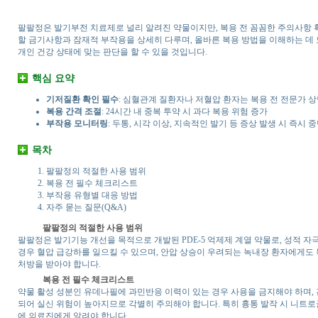
팔팔정은 발기부전 치료제로 널리 알려진 약물이지만, 복용 전 꼼꼼한 주의사항 
할 금기사항과 잠재적 부작용을 상세히 다루며, 올바른 복용 방법을 이해하는 데
개인 건강 상태에 맞는 판단을 할 수 있을 것입니다.
핵심 요약
기저질환 확인 필수
: 심혈관계 질환자나 저혈압 환자는 복용 전 전문가 상
복용 간격 조절
: 24시간 내 중복 투약 시 과다 복용 위험 증가
부작용 모니터링
: 두통, 시각 이상, 지속적인 발기 등 증상 발생 시 즉시 
목차
팔팔정의 적절한 사용 범위
복용 전 필수 체크리스트
부작용 유형별 대응 방법
자주 묻는 질문(Q&A)
팔팔정의 적절한 사용 범위
팔팔정은 발기기능 개선을 목적으로 개발된 PDE-5 억제제 계열 약물로, 성적 자
경우 혈압 급강하를 일으킬 수 있으며, 안압 상승이 우려되는 녹내장 환자에게도 
처방을 받아야 합니다.
복용 전 필수 체크리스트
약물 활성 성분인 유데나필에 과민반응 이력이 있는 경우 사용을 금지해야 하며, 
되어 실신 위험이 높아지므로 각별히 주의해야 합니다. 특히 흉통 발작 시 니트
에 의료진에게 알려야 합니다.