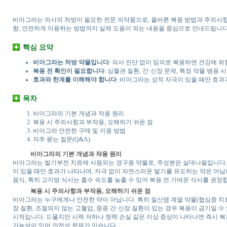
비아그라는 의사의 처방이 필요한 전문 의약품으로, 올바른 복용 방법과 주의사항
항, 안전하게 이용하는 방법까지 실제 도움이 되는 내용을 중심으로 안내드립니다
핵심 요약
비아그라는 처방 약물입니다
: 의사 진단 없이 임의로 복용하면 건강에 위
복용 전 확인이 필요합니다
: 심혈관 질환, 간·신장 문제, 특정 약물 병
효과와 한계를 이해해야 합니다
: 비아그라는 성적 자극이 있을 때만 효과
목차
비아그라의 기본 개념과 작용 원리
복용 시 주의사항과 부작용, 오해하기 쉬운 점
비아그라 안전한 구매 및 이용 방법
자주 묻는 질문(Q&A)
비아그라의 기본 개념과 작용 원리
비아그라는 발기부전 치료에 사용되는 경구용 약물로, 주성분은 실데나필입니다.
이 있을 때만 효과가 나타나며, 자극 없이 자연스러운 발기를 유도하는 약은 아닙니
음식, 특히 고지방 식사는 흡수 속도를 늦출 수 있어 복용 전 가벼운 식사를 권장
복용 시 주의사항과 부작용, 오해하기 쉬운 점
비아그라는 누구에게나 안전한 약이 아닙니다. 특히 질산염 계열 약물(협심증 치료
장 질환, 조절되지 않는 고혈압, 중증 간·신장 질환이 있는 경우 복용이 금기일 수
시적입니다. 드물지만 시력 저하나 청력 손실 같은 이상 증상이 나타나면 즉시 
가능성이 있어 안전성 문제가 있습니다.