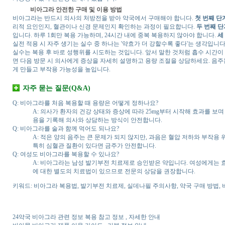
비아그라 안전한 구매 및 이용 방법
비아그라는 반드시 의사의 처방전을 받아 약국에서 구매해야 합니다.
첫 번째 단
리적 요인인지, 혈관이나 신경 문제인지 확인하는 과정이 필요합니다.
두 번째 단
입니다. 하루 1회만 복용 가능하며, 24시간 내에 중복 복용하지 않아야 합니다.
세
실전 적용 시 자주 생기는 실수 중 하나는 '약효가 더 강할수록 좋다'는 생각입니
실수는 복용 후 바로 성행위를 시도하는 것입니다. 앞서 말한 것처럼 흡수 시간이
면 다음 방문 시 의사에게 증상을 자세히 설명하고 용량 조절을 상담하세요. 음주
게 만들고 부작용 가능성을 높입니다.
자주 묻는 질문(Q&A)
Q: 비아그라를 처음 복용할 때 용량은 어떻게 정하나요?
A: 의사가 환자의 건강 상태와 증상에 따라 25mg부터 시작해 효과를 보
용을 기록해 의사와 상담하는 방식이 안전합니다.
Q: 비아그라를 술과 함께 먹어도 되나요?
A: 적은 양의 음주는 큰 문제가 되지 않지만, 과음은 혈압 저하와 부작용
특히 심혈관 질환이 있다면 금주가 안전합니다.
Q: 여성도 비아그라를 복용할 수 있나요?
A: 비아그라는 남성 발기부전 치료제로 승인받은 약입니다. 여성에게는 
에 대한 별도의 치료법이 있으므로 전문의 상담을 권장합니다.
키워드: 비아그라 복용법, 발기부전 치료제, 실데나필 주의사항, 약국 구매 방법,
24약국 비아그라 관련 정보 복용 참고 정보 , 자세한 안내