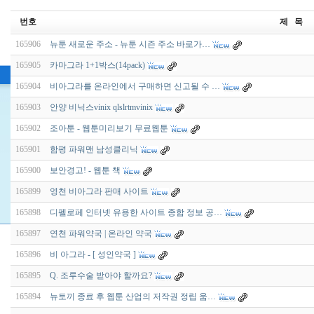
번호
제 목
165906
뉴툰 새로운 주소 - 뉴툰 시즌 주소 바로가…
165905
카마그라 1+1박스(14pack)
165904
비아그라를 온라인에서 구매하면 신고될 수 …
165903
안양 비닉스vinix qlslrtmvinix
165902
조아툰 - 웹툰미리보기 무료웹툰
165901
함평 파워맨 남성클리닉
165900
보안경고! - 웹툰 책
165899
영천 비아그라 판매 사이트
165898
디펠로페 인터넷 유용한 사이트 종합 정보 공…
165897
연천 파워약국 | 온라인 약국
165896
비 아그라 - [ 성인약국 ]
165895
Q. 조루수술 받아야 할까요?
165894
뉴토끼 종료 후 웹툰 산업의 저작권 정립 움…