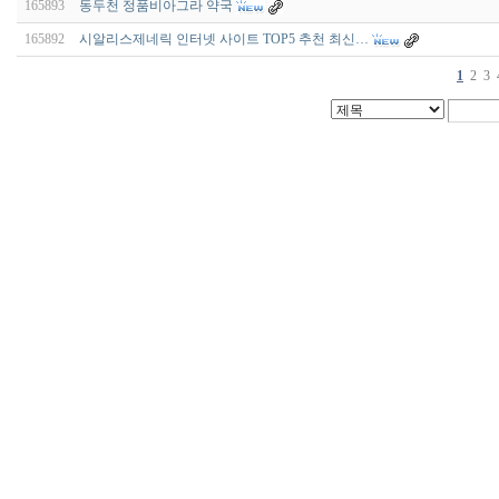
165893
동두천 정품비아그라 약국
165892
시알리스제네릭 인터넷 사이트 TOP5 추천 최신…
1
2
3
비
아
구
매
우
즐
성
미
프
진
약
국
박
스
ViagraSilo
ViagraSite
미
프
진
정