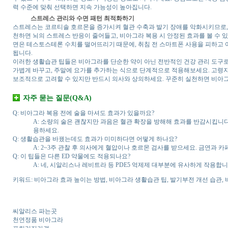
력 수준에 맞춰 선택하면 지속 가능성이 높아집니다.
스트레스 관리와 수면 패턴 최적화하기
스트레스는 코르티솔 호르몬을 증가시켜 혈관 수축과 발기 장애를 악화시키므로, 
천하면 뇌의 스트레스 반응이 줄어들고, 비아그라 복용 시 안정된 효과를 볼 수 있
면은 테스토스테론 수치를 떨어뜨리기 때문에, 취침 전 스마트폰 사용을 피하고 
됩니다.
이러한 생활습관 팁들은 비아그라를 단순한 약이 아닌 전반적인 건강 관리 도구로 
가볍게 바꾸고, 주말에 요가를 추가하는 식으로 단계적으로 적용해보세요. 고령자라
보조적으로 고려할 수 있지만 반드시 의사와 상의하세요. 꾸준히 실천하면 비아
자주 묻는 질문(Q&A)
Q: 비아그라 복용 전에 술을 마셔도 효과가 있을까요?
A: 소량의 술은 괜찮지만 과음은 혈관 확장을 방해해 효과를 반감시킵니다.
용하세요.
Q: 생활습관을 바꿨는데도 효과가 미미하다면 어떻게 하나요?
A: 2~3주 관찰 후 의사에게 혈압이나 호르몬 검사를 받으세요. 금연과
Q: 이 팁들은 다른 ED 약물에도 적용되나요?
A: 네, 시알리스나 레비트라 등 PDE5 억제제 대부분에 유사하게 작용
키워드: 비아그라 효과 높이는 방법, 비아그라 생활습관 팁, 발기부전 개선 습관, 
씨알리스 파는곳
천연정품 비아그라