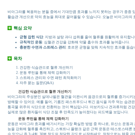
비아그라를 복용하는 분들 중에서 기대만큼 효과를 느끼지 못하는 경우가 종종 있
활습관 개선으로 약의 효능을 최대로 끌어올릴 수 있습니다. 오늘은 비아그라의
핵심 요약
균형 잡힌 식단
: 지방과 설탕 과다 섭취를 줄여 혈류를 원활하게 유지합니
규칙적인 운동
: 심혈관 건강을 강화해 약물 흡수와 효과를 높여줍니다.
충분한 수면과 스트레스 관리
: 호르몬 균형을 맞춰 지속적인 효과를 돕습
목차
건강한 식습관으로 혈류 개선하기
운동 루틴을 통해 체력 강화하기
스트레스 관리와 수면 패턴 최적화하기
자주 묻는 질문(Q&A)
건강한 식습관으로 혈류 개선하기
비아그라의 주성분인 실데나필은 혈관을 이완시켜 음경으로의 혈류를 증가시키는 
방해할 수 있어요. 예를 들어, 기름진 패스트푸드나 튀긴 음식을 자주 먹는 습관은 
통곡물 위주의 식단으로 전환하는 것이 핵심입니다. 아보카도나 견과류처럼 건강
실제로 많은 환자들이 식단 조절 후 만족도가 높아졌다는 피드백을 보입니다.
운동 루틴을 통해 체력 강화하기
운동은 비아그라 효과를 배가시키는 가장 확실한 방법 중 하나로, 유산소 운동과 
능을 강화해 혈류를 촉진하고, 스쿼트나 플랭크 같은 근력 운동은 테스토스테론 
수 있으니 주 3~4회, 30분 정도의 적당한 강도로 시작하세요. 장점으로는 체중