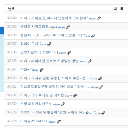
번호
제 목
165840
비아그라 파는곳, 어디서 안전하게 구매할까?
165839
백령도 카마그라 Kmagra
165838
철원 비아그라 구매 - 365비아 남성클리닉
165837
칙칙이 구매
165836
조루치료약 - [ 성인약국 ]
165835
비아그라 비대면 진료로 처방받는 방법
165834
파일썬
165833
비아그라 자위 관련 유용한 사이트 추천 - 성…
165832
정품프로코밀구매 최적의 아이템을 한눈에! …
165831
비아그라의 부작용 및 대처법
165830
포항 파워맨최신주소
165829
구구정, 누구에게 맞을까? 효과·부작용 한눈�…
165828
비아몰-VIAMALL