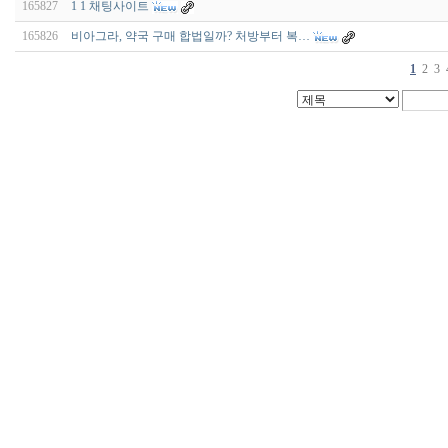
165827
1 1 채팅사이트
165826
비아그라, 약국 구매 합법일까? 처방부터 복…
1
2
3
비
아
구
매
우
즐
성
미
프
진
약
국
박
스
ViagraSilo
ViagraSite
미
프
진
정