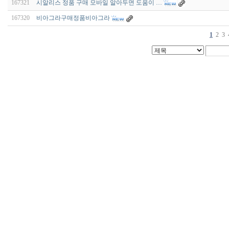
167321
시알리스 정품 구매 모바일 알아두면 도움이 …
167320
비아그라구매정품비아그라
1
2
3
비
아
구
매
우
즐
성
미
프
진
약
국
박
스
ViagraSilo
ViagraSite
미
프
진
정