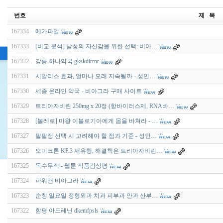
번호
제 목
167334
메가파일
167333
[비교 분석] 남성의 자신감을 위한 선택: 비아…
167332
강릉 하나약국 gkskdirrnr
167331
시알리스 효과, 얼마나 오래 지속될까 - 성인…
167330
세종 온라인 약국 - 비아그라 구매 사이트
167329
트리아자비린 250mg x 20정 (항바이러스제, RNA바…
167328
[볼레로] 마왕 이블로기아에게 몸을 바쳐라 - …
167327
팔팔정 선택 시 고려해야 할 점과 기준 - 성인…
167326
오미크론 KP.3 재유행, 해결책은 트리아자비린…
167325
독수무적 - 웹툰 작품감상평
167324
파워맨 비아그라
167323
순창 일요일 정형외과 치과 피부과 안과 산부…
167322
함평 아드레닌 dkemfpsls