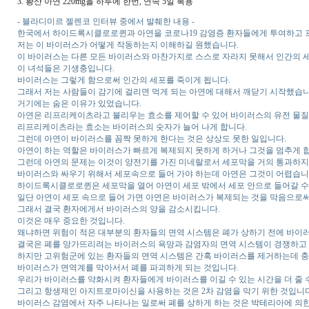
3. 황산 아연 220mg을 하루에 한번, 연속 5일 복용
- 블라디미르 젤렌코 인터뷰 중에서 발췌한 내용 -
한국에서 하이드록시클로로퀸과 아연을 코로나19 감염증 환자들에게 투여하고
저는 이 바이러스가 어떻게 작동하는지 이해하길 원했습니다.
이 바이러스는 다른 모든 바이러스와 마찬가지로 스스로 자라지 못해서 인간의 세
이 녀석들은 기생충입니다.
바이러스는 그렇게 함으로써 인간의 세포를 죽이게 됩니다.
그래서 저는 사람들이 감기에 걸리면 먹게 되는 아연에 대해서 깨닫기 시작했습니
거기에는 숨은 이유가 있었습니다.
아연은 리프리케이츠라고 불리우는 효소를 제어할 수 있어 바이러스의 유전 물질을
리프리케이츠라는 효소는 바이러스의 숫자가 늘어 나게 합니다.
그런데 아연이 바이러스를 꼼짝 못하게 한다는 것은 상상도 못한 일입니다.
아연이 하는 역할은 바이러스가 빠르게 복제되지 못하게 하거나 그것을 멈추게 
그런데 아연의 문제는 이것이 양전기를 가진 미네랄로서 세포막을 거의 통과하지
바이러스와 싸우기 위해서 세포속으로 들어 가야 하는데 아연은 그것이 어렵습니
하이드록시클로로퀸은 세포막을 열어 아연이 세포 밖에서 세포 안으로 들어갈 수
일단 아연이 세포 속으로 들어 가면 아연은 바이러스가 복제되는 것을 막음으로
그래서 결국 환자에게서 바이러스의 양을 감소시킵니다.
이것은 매우 중요한 것입니다.
왜냐하면 위험이 적은 대부분의 환자들의 면역 시스템은 폐가 상하기 전에 바이러
결국은 폐를 망가뜨리려는 바이러스의 욕망과 감염자의 면역 시스템이 경쟁하고 
하지만 고위험군에 있는 환자들의 면역 시스템은 간혹 바이러스를 제거하는데 충
바이러스가 면역계를 막아서서 폐를 파괴하게 되는 것입니다.
우리가 바이러스를 약화시켜 환자들에게 바이러스를 이길 수 있는 시간을 더 줄 
그리고 항생제인 아지트로마이신을 사용하는 것은 2차 감염을 막기 위한 것입니다
바이러스 감염에서 자주 나타나는 일로써 폐를 상하게 하는 것은 박테리아에 의한