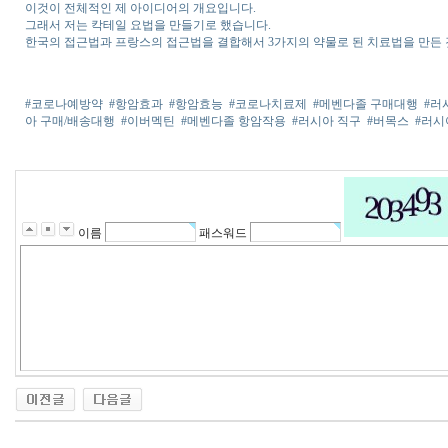
이것이 전체적인 제 아이디어의 개요입니다.
그래서 저는 칵테일 요법을 만들기로 했습니다.
한국의 접근법과 프랑스의 접근법을 결합해서 3가지의 약물로 된 치료법을 만든 
#코로나예방약
#항암효과
#항암효능
#코로나치료제
#메벤다졸 구매대행
#러
아 구매/배송대행
#이버멕틴
#메벤다졸 항암작용
#러시아 직구
#버목스
#러
이름
패스워드
비