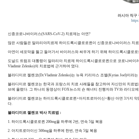
러시아 직구
https
신종코로나바이러스(SARS-CoV-2) 치료제는 아연?
많은 사람들은 말라리야치료제 하이드록시클로로퀸이 신종코로나바이러스 치료제
아연이 세포막을 뚫고 들어가서 바이러스와 싸우게 하기 위해 하이드록시클로로퀸은
도널드 트럼프 대통령이 말라리아 치료제 하이드록시클로로퀸으로 코로나바이러스감염증
Vladimir Zelenko)의 치료법에 근거하여 였다.
블라디미르 젤렌코(Dr.Vladimir Zelenko)는 뉴욕 키리아스 조엘(Kyrias Joe
블라디미르 젤렌코는 한국과 프랑스의 치료 사례들을 참고하여 자신만의 치료법을
브에 올렸다. 그 하나의 동영상이 FOX뉴스의 숀 해너티 진행자와 TV와 라디
블라디미르 젤렌코는 하이드록시클로로퀸+아지트로마이신+황산 아연 3가지 약물로 이
다.
블라디미르 젤렌코 박사 치료법 :
1. 하이드록시클로로퀸 200mg을 하루에 2번, 연속 5일 복용
2. 아지트로마이신 500mg을 하루에 한번, 연속 5일 복용