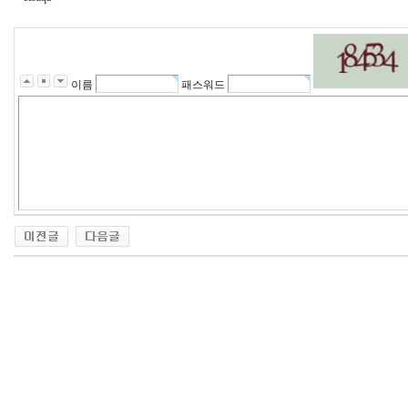
이름
패스워드
비
아
구
매
우
즐
성
미
프