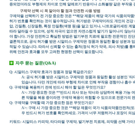
증되었더라도 부형제의 차이로 인해 알레르기 반응이나 소화불량 같은 부작용 경
구제약 선택 시 꼭 알아야 할 점과 안전한 사용 방법
구제약을 선택하기 전 가장 중요한 것은 **해당 제품이 해당 국가의 식품의약품
허가 번호를 확인하는 것이 필수적입니다. 허가받은 구제약이라도 개인의 건강 상태
압, 간질환, 신장질환, 특정 안질환(색맹 등)을 앓고 있거나, 니트로글리세린 계
따라 달라질 수 있으며, 성적 자극이 없으면 자연스럽게 발기가 일어나지 않는다
야 합니다. 가장 안전하고 확실한 방법은 발기부전 치료에 필요한 전문적인 진단
결론적으로, 공식 허가를 받은 시알리스 구제약은 정품과 동일한 활성 성분과 임
적일 수 있습니다. 따라서 신뢰할 수 있는 출처(정식 허가 약국, 의사 처방)를
위해 안전과 효과를 모두 고려한 현명한 선택이 필요합니다.
자주 묻는 질문(Q&A)
Q: 시알리스 구제약 효과가 정품과 정말 똑같은가요?
A: 공식 허가를 받은 시알리스 구제약은 정품과 동일한 활성 성분인 '
있습니다. 다만 개인에 따라 부형제 차이로 인해 부작용 경험이나 흡수 
Q: 구제약을 복용하기 전에 반드시 해야 할 일은 무엇인가요?
A>: 가장 중요한 것은 **반드시 의사 또는 약사와 상담하여 복용 가능 
른 약물을 복용 중이라면 구제약 복용이 위험할 수 있으므로 전문가의 판
Q: 구제약을 구매할 때 가장 중요한 점은 무엇인가요?
A>: 구매 시 가장 중요한 것은 **해당 제품이 국가 식품의약품안전처(
우 반드시 허가 번호를 확인하세요. 가격이 너무 저렴하거나 포장이 의
키워드: 시알리스 카피약, 타다라필 구제약, 발기부전 치료제, 의약품 선택 가이드