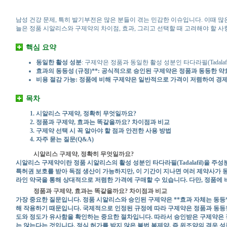
남성 건강 문제, 특히 발기부전은 많은 분들이 겪는 민감한 이슈입니다. 이때 많은 
늘은 정품 시알리스와 구제약의 차이점, 효과, 그리고 선택할 때 고려해야 할 
핵심 요약
동일한 활성 성분
: 구제약은 정품과 동일한 활성 성분인 타다라필(Tadal
효과의 동등성 (규정)**: 공식적으로 승인된 구제약은 정품과 동등한 
비용 절감 가능
: 정품에 비해 구제약은 일반적으로 가격이 저렴하여 경제
목차
시알리스 구제약, 정확히 무엇일까요?
정품과 구제약, 효과는 똑같을까요? 차이점과 비교
구제약 선택 시 꼭 알아야 할 점과 안전한 사용 방법
자주 묻는 질문(Q&A)
시알리스 구제약, 정확히 무엇일까요?
시알리스 구제약이란 정품 시알리스의 활성 성분인 타다라필(Tadalafil)을 
특허권 보호를 받아 독점 생산이 가능하지만, 이 기간이 지나면 여러 제약사가 
라인 약국을 통해 상대적으로 저렴한 가격에 구매할 수 있습니다. 다만, 정품에 비해
정품과 구제약, 효과는 똑같을까요? 차이점과 비교
가장 중요한 질문입니다. 정품 시알리스와 승인된 구제약은 **효과 자체는 동등*
해 작용하기 때문입니다. 국제적으로 인정된 규정에 따라 구제약은 정품과 동등한
도와 정도가 유사함을 확인하는 중요한 절차입니다. 따라서 승인받은 구제약은 
는 않는다는 것입니다. 정식 허가를 받지 않은 불법 복제약, 즉 위조약의 경우 