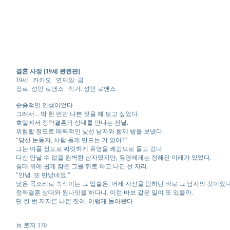
결혼 사정 [19세 완전판]
19세 카카오 연재일: 금
장르: 성인 로맨스 작가: 성인 로맨스
순종적인 인생이었다.
그래서... 딱 한 번만 나쁜 짓을 해 보고 싶었다.
호텔에서 정략결혼의 상대를 만나는 전날.
위험할 정도로 매력적인 낯선 남자와 함께 밤을 보냈다.
“당신 눈동자, 사람 돌게 만드는 거 알아?”
그는 아플 정도로 짜릿하게 유영을 쾌감으로 몰고 갔다.
다신 만날 수 없을 완벽한 남자였지만, 유영에게는 정해진 미래가 있었다.
침대 위에 곱게 잠든 그를 뒤로 하고 나간 선 자리.
"안녕. 또 만났네요."
낮은 목소리로 속삭이는 그 입술은, 어제 자신을 탐하던 바로 그 남자의 것이었다
정략결혼 상대와 원나잇을 하다니. 이런 바보 같은 일이 또 있을까.
단 한 번 저지른 나쁜 짓이, 이렇게 돌아왔다.
뉴 토끼 170