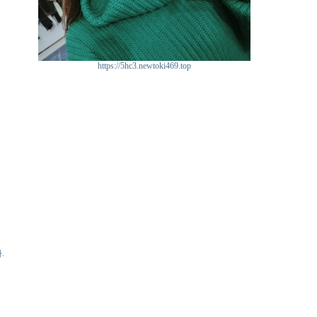
https://5hc3.newtoki469.top
.