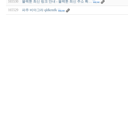
165530
블랙툰 최신 링크 안내 - 블랙툰 최신 주소 확…
165529
파주 비아그라 qldkrmfk
비
아
구
매
우
즐
성
미
프
진
약
국
박
스
ViagraSilo
ViagraSite
미
프
진
정