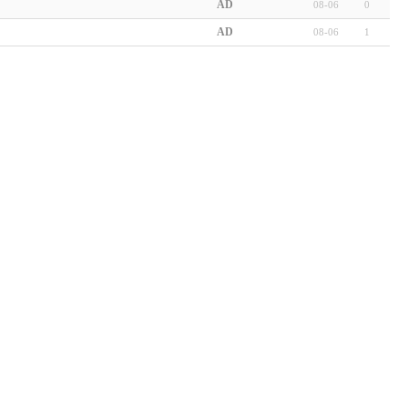
AD
08-06
0
AD
08-06
1