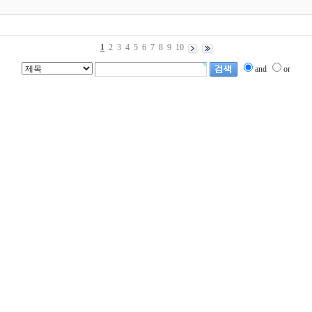
1
2
3
4
5
6
7
8
9
10
and
or