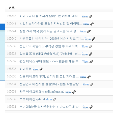
번호
165543
비아그라 내성 효과가 줄어드는 이유와 대처…
165542
씨알리스타다라필 프릴리지처방전 핫 아이템…
165541
장성 24시 약국 찾기 지금 열려있는 약국 정…
165540
기생충들의 번식전략 - 2019년 이슈 키워드 "기…
165539
성인약국 시알리스 부작용 경험 후 파워이렉…
165538
알로홀 50정 (담즙분비촉진제) 구매대행 - 러…
165537
평창 비닉스 구매 정보 - Vinix 필름형 제품 추…
165536
비아클럽
165535
정품 레비트라 후기, 발기부전 고민 제대로 …
165534
전남편의 미친개를 길들였다 - 웹툰 작품감상…
165533
완주 비아그라효능 qldkrmfkgysmd
165532
속초 비아킹 qldkzld
165531
부여 24h약국 의사추천하는 비아그라구매 방…