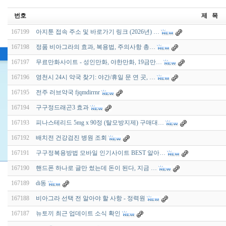
번호
제 목
167199
아지툰 접속 주소 및 바로가기 링크 (2026년) …
167198
정품 비아그라의 효과, 복용법, 주의사항 총…
167197
무료만화사이트 - 성인만화, 야한만화, 19금만…
167196
영천시 24시 약국 찾기: 야간/휴일 문 연 곳, …
167195
전주 러브약국 fjqmdirrnr
167194
구구정드래곤3 효과
167193
피나스테리드 5mg x 90정 (탈모방지제) 구매대…
167192
배치전 건강검진 병원 조회
167191
구구정복용방법 모바일 인기사이트 BEST 알아…
167190
핸드폰 하나로 글만 썼는데 돈이 된다, 지금 …
167189
di동
167188
비아그라 선택 전 알아야 할 사항 - 정력원
167187
뉴토끼 최근 업데이트 소식 확인