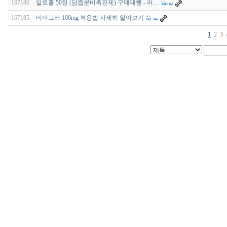
167186
알로홀 50정 (담즙분비촉진제) 구매대행 - 러…
167185
비아그라 100mg 복용법 자세히 알아보기
1
2
3
비
아
구
매
우
즐
성
미
프
진
약
국
박
스
ViagraSilo
ViagraSite
미
프
진
정