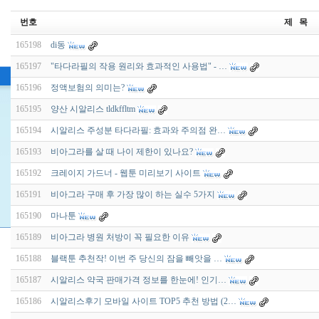
번호
제 목
165198
di동
165197
"타다라필의 작용 원리와 효과적인 사용법" - …
165196
정액보험의 의미는?
165195
양산 시알리스 tldkffltm
165194
시알리스 주성분 타다라필: 효과와 주의점 완…
165193
비아그라를 살 때 나이 제한이 있나요?
165192
크레이지 가드너 - 웹툰 미리보기 사이트
165191
비아그라 구매 후 가장 많이 하는 실수 5가지
165190
마나툰
165189
비아그라 병원 처방이 꼭 필요한 이유
165188
블랙툰 추천작! 이번 주 당신의 잠을 빼앗을 …
165187
시알리스 약국 판매가격 정보를 한눈에! 인기…
165186
시알리스후기 모바일 사이트 TOP5 추천 방법 (2…