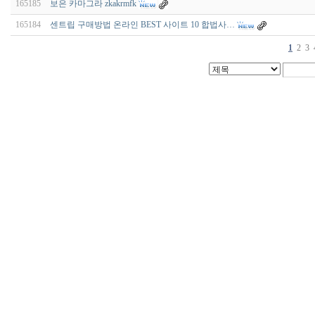
165185
보은 카마그라 zkakrmfk
165184
센트립 구매방법 온라인 BEST 사이트 10 합법사…
1
2
3
비
아
구
매
우
즐
성
미
프
진
약
국
박
스
ViagraSilo
ViagraSite
미
프
진
정