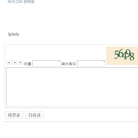
비아그라 판매점
3p3zcly
이름
패스워드
비
아