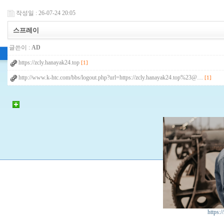
작성일 : 26-07-24 20:05
스프레이
글쓴이 :
AD
https://zcly.hanayak24.top
[1]
http://www.k-htc.com/bbs/logout.php?url=https://zcly.hanayak24.top%23@…
[1]
https:/