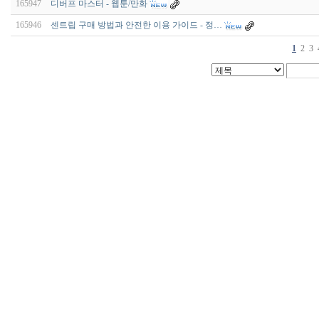
165947
디버프 마스터 - 웹툰/만화
165946
센트립 구매 방법과 안전한 이용 가이드 - 정…
1
2
3
비
아
구
매
우
즐
성
미
프
진
약
국
박
스
ViagraSilo
ViagraSite
미
프
진
정