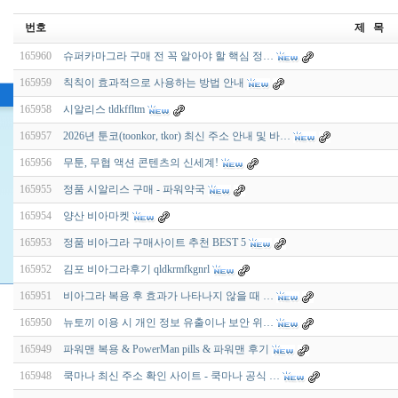
번호
제 목
165960
슈퍼카마그라 구매 전 꼭 알아야 할 핵심 정…
165959
칙칙이 효과적으로 사용하는 방법 안내
165958
시알리스 tldkffltm
165957
2026년 툰코(toonkor, tkor) 최신 주소 안내 및 바…
165956
무툰, 무협 액션 콘텐츠의 신세계!
165955
정품 시알리스 구매 - 파워약국
165954
양산 비아마켓
165953
정품 비아그라 구매사이트 추천 BEST 5
165952
김포 비아그라후기 qldkrmfkgnrl
165951
비아그라 복용 후 효과가 나타나지 않을 때 …
165950
뉴토끼 이용 시 개인 정보 유출이나 보안 위…
165949
파워맨 복용 & PowerMan pills & 파워맨 후기
165948
쿡마나 최신 주소 확인 사이트 - 쿡마나 공식 …