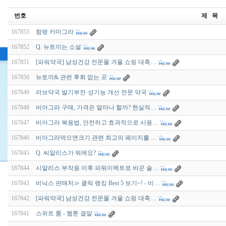
번호
제 목
167853
함평 카마그라
167852
Q. 뉴토끼는 소설
167851
[파워약국] 남성건강 전문몰 겨울 쇼핑 대축…
167850
뉴토끼& 관련 후회 없는 곳
167849
러브약국 발기부전·성기능 개선 전문 약국
167848
비아그라 구매, 가격은 얼마나 할까? 현실적…
167847
비아그라 복용법, 안전하고 효과적으로 사용…
167846
비아그라먹으면크기 관련 최고의 페이지를 …
167845
Q. 씨알리스가 뭐에요?
167844
시알리스 부작용 이후 파워이렉트로 바꾼 솔…
167843
비닉스 판매처≫ 클릭 랭킹 Best 5 보기~! - 비…
167842
[파워약국] 남성건강 전문몰 겨울 쇼핑 대축…
167841
스위트 룸 - 웹툰 결말