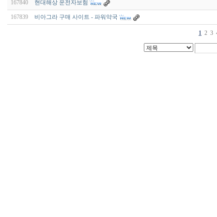
167840
현대해상 운전자보험
167839
비아그라 구매 사이트 - 파워약국
1
2
3
비
아
구
매
우
즐
성
미
프
진
약
국
박
스
ViagraSilo
ViagraSite
미
프
진
정