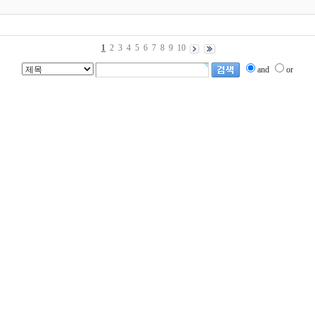
1
2
3
4
5
6
7
8
9
10
and
or