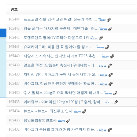
번호
165444
프로코밀 정보 검색 고민 해결! 전문가 추천 …
165443
암을 굶기는 대사치료 구충제 - 메벤다졸 - 러…
165442
토렌트랜드 영화/TV드라마 다운로드 1위
165441
슈퍼카마그라, 복용 전 꼭 알아야 할 정보 - …
165440
시알리스 지속시간 인터넷 사이트 TOP5 추천 …
165439
알로홀 50정 (담즙분비촉진제) 구매대행 - 러…
165438
처방전 없이 비아그라 구매 시 유의사항과 절…
165437
비아그라, 정품만 안전하게 구매하는 확실한 …
165436
Q. 시알리스 20mg도 효과 약하면 어떻게 하나요…
165435
이버쥬브 - 이버멕틴 12mg x 100정 (구충제, 항바…
165434
뉴토끼 - 뉴토끼 최신주소 안내
165433
용인불법촬영변호사
165432
비아그라 복용법 효과와 처방 가격까지 한눈…