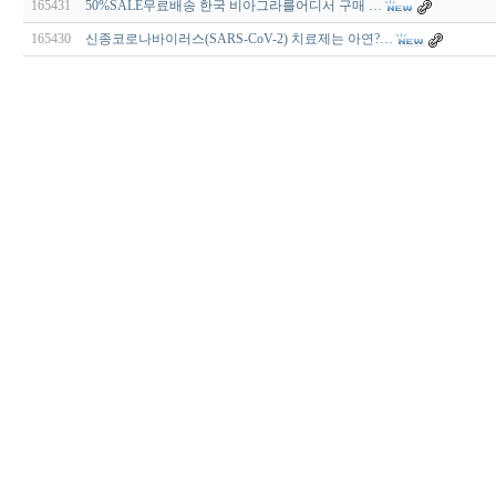
165431
50%SALE무료배송 한국 비아그라를어디서 구매 …
165430
신종코로나바이러스(SARS-CoV-2) 치료제는 아연?…
비
아
구
매
우
즐
성
미
프
진
약
국
박
스
ViagraSilo
ViagraSite
미
프
진
정