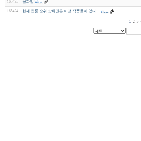
165425
꿀파일
165424
현재 웹툰 순위 상위권은 어떤 작품들이 있나…
1
2
3
비
아
구
매
우
즐
성
미
프
진
약
국
박
스
ViagraSilo
ViagraSite
미
프
진
정