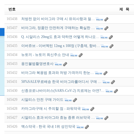
번호
제 목
165438
처방전 없이 비아그라 구매 시 유의사항과 절…
165437
비아그라, 정품만 안전하게 구매하는 확실한 …
165436
Q. 시알리스 20mg도 효과 약하면 어떻게 하나요…
165435
이버쥬브 - 이버멕틴 12mg x 100정 (구충제, 항바…
165434
뉴토끼 - 뉴토끼 최신주소 안내
165433
용인불법촬영변호사
165432
비아그라 복용법 효과와 처방 가격까지 한눈…
165431
50%SALE무료배송 한국 비아그라를어디서 구매 …
165430
신종코로나바이러스(SARS-CoV-2) 치료제는 아연?…
165429
시알리스 안전 구매 가이드
165428
카마그라구매 시 주의할 점 - 파워약국
165427
시알리스 효과 비아그라 효능 종류 러브약국 …
165426
맥스약국 - 한국 국내 1위 성인약국