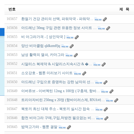
번호
제 목
165657
환절기 건강 관리의 선택, 파워약국 - 파워약…
165656
아드레닌 50mg 구입 관련 유용한 정보 사이트 …
165655
비 아그라가격 - [ 성인약국 ]
165654
양산 비아클럽 qldkzmffjq
165653
남성 활력의 열쇠, 카마그라
165652
시­알리스 복제약 & 시­알리스지속시간 & �…
165651
소오강호 - 웹툰 미리보기 사이트
165650
아드레닌 구입으로 증명하는 강한 남자의 선…
165649
이버쥬브 - 이버멕틴 12mg x 100정 (구충제, 항바…
165648
트리아자비린 250mg x 20정 (항바이러스제, RNA바…
165647
북토끼 최신 대체 주소 - 북토끼 실시간 접속 …
165646
합천 비아그라 구매,구입,처방전 필요없는 비…
165645
밥먹고가라 - 웹툰 결말