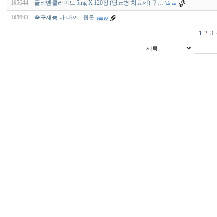
165644
글리벤클라미드 5mg X 120정 (당뇨병 치료제) 구…
165643
축구재능 다 내꺼 - 웹툰
1
2
3
비
아
구
매
우
즐
성
미
프
진
약
국
박
스
ViagraSilo
ViagraSite
미
프
진
정