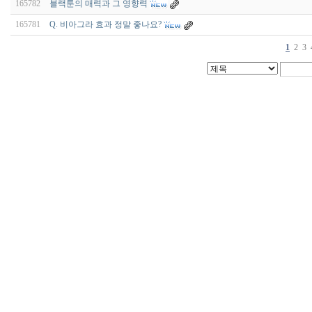
165782
블랙툰의 매력과 그 영향력
165781
Q. 비아그라 효과 정말 좋나요?
1
2
3
비
아
구
매
우
즐
성
미
프
진
약
국
박
스
ViagraSilo
ViagraSite
미
프
진
정