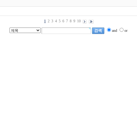
1
2
3
4
5
6
7
8
9
10
and
or