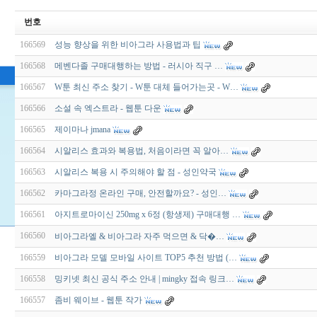
번호
166569
성능 향상을 위한 비아그라 사용법과 팁
166568
메벤다졸 구매대행하는 방법 - 러시아 직구 …
166567
W툰 최신 주소 찾기 - W툰 대체 들어가는곳 - W…
166566
소설 속 엑스트라 - 웹툰 다운
166565
제이마나 jmana
166564
시알리스 효과와 복용법, 처음이라면 꼭 알아…
166563
시알리스 복용 시 주의해야 할 점 - 성인약국
166562
카마그라정 온라인 구매, 안전할까요? - 성인…
166561
아지트로마이신 250mg x 6정 (항생제) 구매대행 …
166560
비­아그라엘 & 비­아그라 자주 먹으면 & 닥�…
166559
비아그라 모델 모바일 사이트 TOP5 추천 방법 (…
166558
밍키넷 최신 공식 주소 안내 | mingky 접속 링크…
166557
좀비 웨이브 - 웹툰 작가