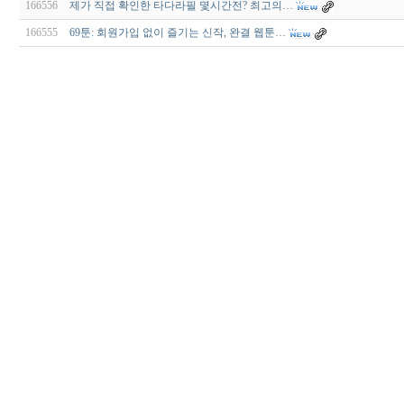
166556
제가 직접 확인한 타다라필 몇시간전? 최고의…
166555
69툰: 회원가입 없이 즐기는 신작, 완결 웹툰…
비
아
구
매
우
즐
성
미
프
진
약
국
박
스
ViagraSilo
ViagraSite
미
프
진
정