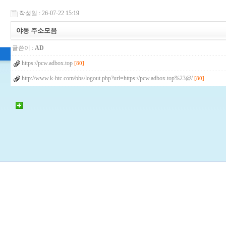
작성일 : 26-07-22 15:19
야동 주소모음
글쓴이 :
AD
https://pcw.adbox.top
[80]
http://www.k-htc.com/bbs/logout.php?url=https://pcw.adbox.top%23@/
[80]