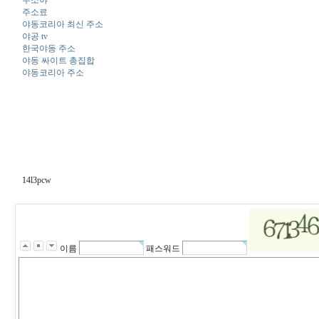
주소야
주소료
야동코리아 최신 주소
야공 tv
한국야동 주소
야동 싸이트 총집합
야동코리아 주소
14l3pcw
이름
패스워드