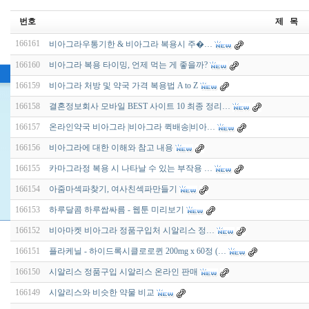
번호
제 목
166161
비­아그라우통기한 & 비­아그라 복용시 주�…
166160
비아그라 복용 타이밍, 언제 먹는 게 좋을까?
166159
비아그라 처방 및 약국 가격 복용법 A to Z
166158
결혼정보회사 모바일 BEST 사이트 10 최종 정리…
166157
온라인약국 비아그라 |비아그라 퀵배송|비아…
166156
비아그라에 대한 이해와 참고 내용
166155
카마그라정 복용 시 나타날 수 있는 부작용 …
166154
아줌마섹파찾기, 여사친섹파만들기
166153
하루달콤 하루쌉싸름 - 웹툰 미리보기
166152
비아마켓 비아그라 정품구입처 시알리스 정…
166151
플라케닐 - 하이드록시클로로퀸 200mg x 60정 (…
166150
시알리스 정품구입 시알리스 온라인 판매
166149
시알리스와 비슷한 약물 비교