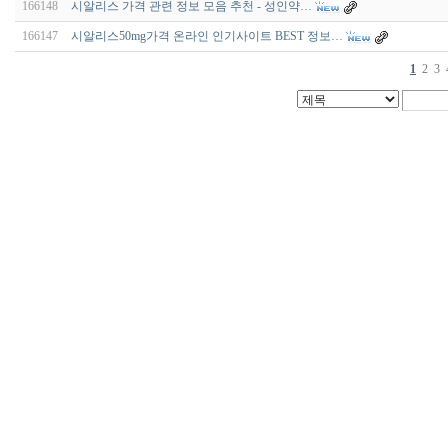
166148
시알리스 가격 관련 정보 모음 추천 - 성인약…
166147
시알리스50mg가격 온라인 인기사이트 BEST 정보…
1
2
3
비
아
구
매
우
즐
성
미
프
진
약
국
박
스
ViagraSilo
ViagraSite
미
프
진
정