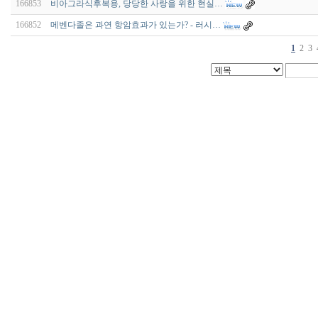
166853
비아그라식후복용, 당당한 사랑을 위한 현실…
166852
메벤다졸은 과연 항암효과가 있는가? - 러시…
1
2
3
비
아
구
매
우
즐
성
미
프
진
약
국
박
스
ViagraSilo
ViagraSite
미
프
진
정