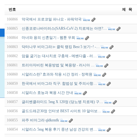
번호
제 목
166866
약국에서 프로코밀 파나요 - 파워약국
166865
신종코로나바이러스(SARS-CoV-2) 치료제는 아연?…
166864
마녀와 용의 신혼일기 - 웹툰 우희
166863
닥터나우 비아그라≫ 클릭 랭킹 Best 5 보기~! -…
166862
암을 굶기는 대사치료 구충제 - 메벤다졸 - 러…
166861
트리아자비린 복용방법 및 복용량 - 러시아 …
166860
시알리스란? 효과와 작용 시간 정리 - 정력원
166859
한국에서 비아그라 직구: 합법성 및 주의사항…
166858
시알리스 효능과 복용 시간 안내
166857
글리벤클라미드 5mg X 120정 (당뇨병 치료제) 구…
166856
골드드래곤30정 인터넷 BEST 사이트 10 알아보…
166855
파주 비아그라 qldkrmfk
166854
시알리스 5mg 복용 후기 중년 남성 건강의 변…