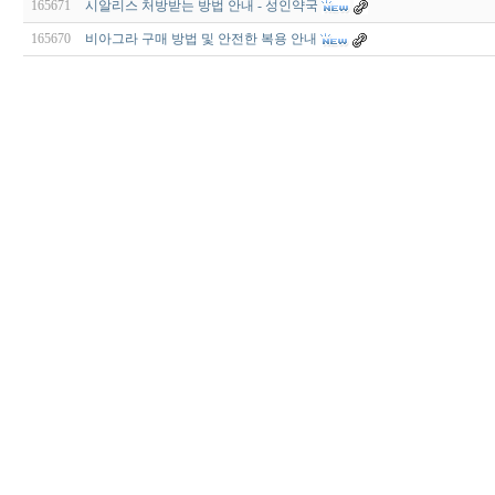
165671
시알리스 처방받는 방법 안내 - 성인약국
165670
비아그라 구매 방법 및 안전한 복용 안내
비
아
구
매
우
즐
성
미
프
진
약
국
박
스
ViagraSilo
ViagraSite
미
프
진
정