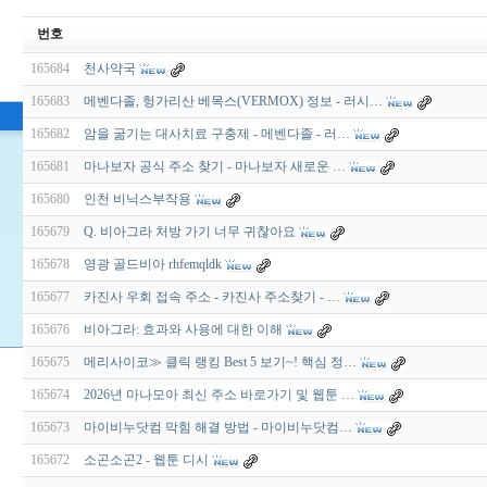
번호
165684
천사약국
165683
메벤다졸, 헝가리산 베목스(VERMOX) 정보 - 러시…
165682
암을 굶기는 대사치료 구충제 - 메벤다졸 - 러…
165681
마나보자 공식 주소 찾기 - 마나보자 새로운 …
165680
인천 비닉스부작용
165679
Q. 비아그라 처방 가기 너무 귀찮아요
165678
영광 골드비아 rhfemqldk
165677
카진사 우회 접속 주소 - 카진사 주소찾기 - …
165676
비아그라: 효과와 사용에 대한 이해
165675
메리사이코≫ 클릭 랭킹 Best 5 보기~! 핵심 정…
165674
2026년 마나모아 최신 주소 바로가기 및 웹툰 …
165673
마이비누닷컴 막힘 해결 방법 - 마이비누닷컴…
165672
소곤소곤2 - 웹툰 디시