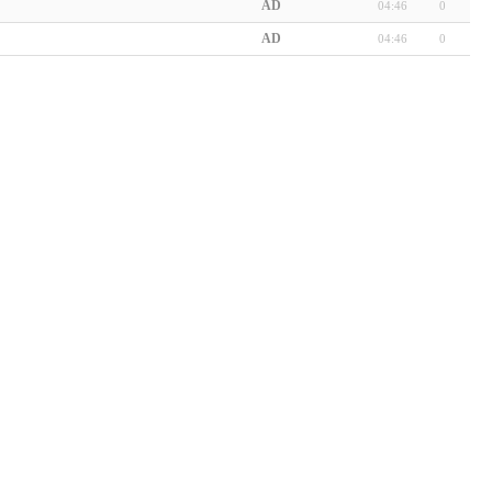
AD
04:46
0
AD
04:46
0