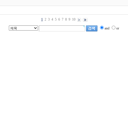
1
2
3
4
5
6
7
8
9
10
and
or