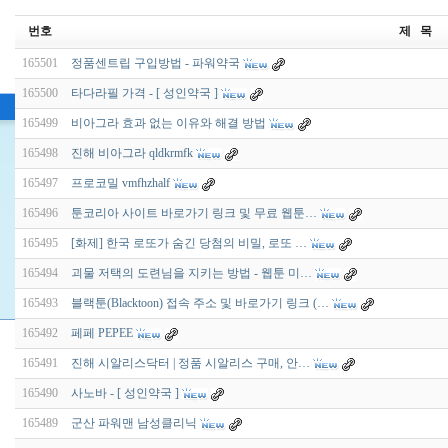
번호
제 목
165501
정품센트립 구입방법 - 파워약국
165500
타다라필 가격 - [ 성인약국 ]
165499
비아그라 효과 없는 이유와 해결 방법
165498
진해 비아그라 qldkrmfk
165497
프로코밀 vmfhzhalf
165496
툰코리아 사이트 바로가기 링크 및 무료 웹툰…
165495
[화제] 한국 로또가 숨긴 당첨의 비밀, 로또 …
165494
괴물 저택의 도련님을 지키는 방법 - 웹툰 미…
165493
블랙툰(Blacktoon) 접속 주소 및 바로가기 링크 (…
165492
페페 PEPEE
165491
진해 시알리스닥터 | 정품 시알리스 구매, 안…
165490
사노바 - [ 성인약국 ]
165489
군산 파워맨 남성클리닉