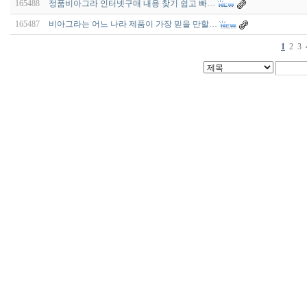
165488
정품비아그라 인터넷구매 내용 찾기 쉽고 빠…
165487
비아그라는 어느 나라 제품이 가장 믿을 만할…
1
2
3
비
아
구
매
우
즐
성
미
프
진
약
국
박
스
ViagraSilo
ViagraSite
미
프
진
정