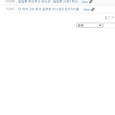
165866
일일툰 최신주소 보는곳 - 일일툰 시즌2 최신…
165865
Q. 비아그라 효과 실제로 어느정도인지?(서울 …
1
2
3
비
아
구
매
우
즐
성
미
프
진
약
국
박
스
ViagraSilo
ViagraSite
미
프
진
정