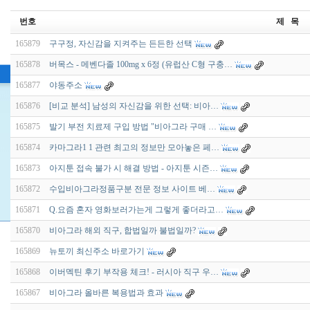
번호
제 목
165879
구구정, 자신감을 지켜주는 든든한 선택
165878
버목스 - 메벤다졸 100mg x 6정 (유럽산 C형 구충…
165877
야동주소
165876
[비교 분석] 남성의 자신감을 위한 선택: 비아…
165875
발기 부전 치료제 구입 방법 "비아그라 구매 …
165874
카마그라1 1 관련 최고의 정보만 모아놓은 페…
165873
아지툰 접속 불가 시 해결 방법 - 아지툰 시즌…
165872
수입비아그라정품구분 전문 정보 사이트 베…
165871
Q.요즘 혼자 영화보러가는게 그렇게 좋더라고…
165870
비아그라 해외 직구, 합법일까 불법일까?
165869
뉴토끼 최신주소 바로가기
165868
이버멕틴 후기 부작용 체크! - 러시아 직구 우…
165867
비아그라 올바른 복용법과 효과