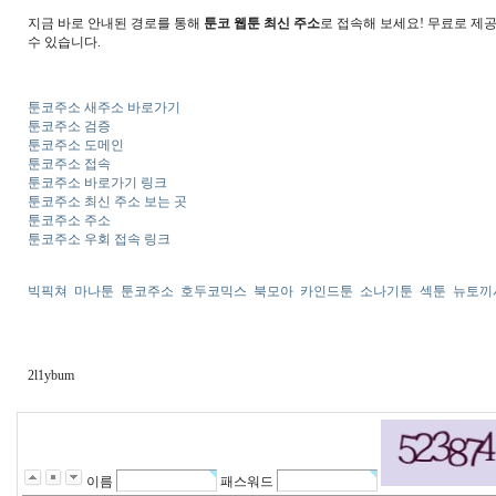
지금 바로 안내된 경로를 통해
툰코 웹툰 최신 주소
로 접속해 보세요! 무료로 제
수 있습니다.
툰코주소 새주소 바로가기
툰코주소 검증
툰코주소 도메인
툰코주소 접속
툰코주소 바로가기 링크
툰코주소 최신 주소 보는 곳
툰코주소 주소
툰코주소 우회 접속 링크
빅픽쳐
마나툰
툰코주소
호두코믹스
북모아
카인드툰
소나기툰
섹툰
뉴토끼
2l1ybum
이름
패스워드