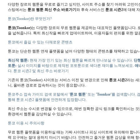
다양한 장르의 웹툰을 무료로 즐기고 싶지만, 사이트 주소를 찾기 어려워 고민이신가
스팅에서는
툰코 웹툰 최신 주소 바로가기
와 후속 서비스인
툰코 시즌2
에 대해 
툰코(Toonkor)란 무엇인가?
툰코(Toonkor)
는 다양한 장르의 무료 웹툰을 제공하는 대표적인 플랫폼입니다. 로
을 넓혀줍니다. 특히 최신작을 빠르게 업데이트하며, 이용자들의 편의를 위한 
툰코에서 즐길 수 있는 다채로운 콘텐츠
툰코는 단순한 웹툰 연재 플랫폼을 넘어 다양한 형태의 콘텐츠를 채택하고 있습니
최신작 웹툰:
현재 가장 인기 있는 최신 웹툰을 빠르게 만나보실 수 있습니다.
단행
토툰:
실사 이미지를 바탕으로 제작된 포토툰으로 색다른 재미를 느껴보세요.
애
다. 툰코 시즌2 및 최신 주소 바로가기
기존의 툰코(Toonkor) 사이트는 서비스 이전 및 변경으로 인해
툰코 시즌2
라는 새
니, 올바른 경로로 접속하시는 것이 중요합니다.
툰코주소 접속 가이드 검색 포털에서
'툰코 웹툰'
또는
'Toonkor'
를 검색합니다. 
통해 툰코 시즌2 플랫폼에 안전하게 입장합니다.
최신 주소는 수시로 변경될 수 있으므로, 매번 정확한 공식 링크를 확인하시는 것
환경에서 웹툰을 감상하실 수 있습니다.
툰코 이용 시 주의사항
무료 웹툰 플랫폼을 이용하실 때는 가짜 사이트나 피싱 사이트에 유의해야 합니다
력 요구에는 절대 응하지 마시기 바랍니다. 안전하고 즐거운 웹툰 감상을 위해 항