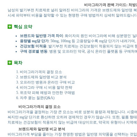
비아그라가격 완벽 가이드: 처방전
남성의 발기부전 치료제로 널리 알려진 비아그라의 가격은 브랜드제와 일반명 복제
시세 파악부터 비용을 절약할 수 있는 현명한 구매 방법까지 상세히 알려드립니다
핵심 요약
브랜드와 일반명 가격 차이
: 화이자의 원인 비아그라에 비해 성분명인 '
용량별 mg당 단가
: 50mg, 100mg 등 고용량일수록 mg당 단가가 내려
건강보험 미적용
: 발기부전 치료제는 건강보험이 적용되지 않는 비급여 
구매 경로별 변동
: 병원 및 오프라인 약국, 공식 온라인 플랫폼 등 구매
목차
비아그라가격의 결정 요소
브랜드제와 일반명 비교 분석
오프라인 병원과 온라인 구매 비교
비아그라 구매 시 비용 절약 전략
위조약 피해 예방과 안전한 구매법
자주 묻는 질문(Q&A)
비아그라가격의 결정 요소
비아그라가격을 결정하는 가장 큰 요소는 바로 성분의 용량과 제형입니다. 시중에 유
싸지만 mg당 단가로 환산하면 오히려 경제적인 경우가 많습니다. 또한, 필름 형
치료제는 건강보험이 적용되지 않는 비급여 대상이므로, 약국의 유형이나 지역에 
브랜드제와 일반명 비교 분석
비아그라가격 부담을 줄이는 가장 현명한 방법은 일반명 의약품을 선택하는 것입니