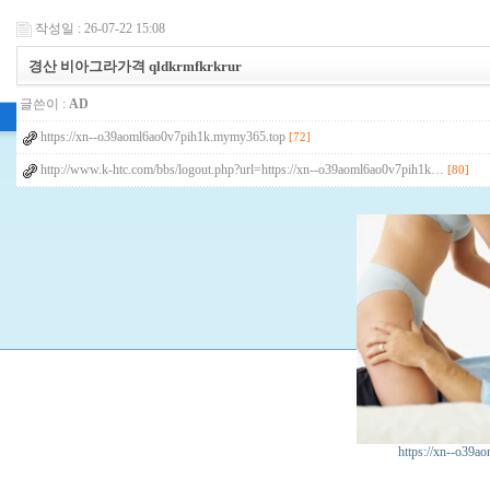
작성일 : 26-07-22 15:08
경산 비아그라가격 qldkrmfkrkrur
글쓴이 :
AD
https://xn--o39aoml6ao0v7pih1k.mymy365.top
[72]
http://www.k-htc.com/bbs/logout.php?url=https://xn--o39aoml6ao0v7pih1k…
[80]
https://xn--o39