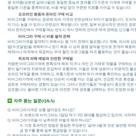
명 의약품(성분명 실데나필)은 동일한 효능과 효과를 1/3 수준의 가격에 구매할
동일한 기준을 충족하므로, 비용 부담 없이 꾸준한 치료를 이어갈 수 있습니다.
오프라인 병원과 온라인 구매 비교
비아그라를 구매하는 경로에 따라 가격과 안전성에서 차이가 발생합니다. 오프라
이 다소 높을 수 있으나 안전성이 확보됩니다. 반면, 일부 비공식적인 온라인 경
라서 온라인에서 구매할 때는 반드시 약사 면허와 인터넷 약국 판매업 신고를 마
비아그라 구매 시 비용 절약 전략
비아그라가격을 절약하기 위해서는 몇 가지 전략이 필요합니다. 첫째, 의사와 상담
법(수요일법)을 채택하거나 장기 복용 시 상위 용량 알약을 반으로 쪼개어 복용하
제약사나 약국에서 제공하는 우대 할인 프로그램을 적극 활용하는 것이 좋습니다
위조약 피해 예방과 안전한 구매법
저렴한 비아그라가격에 현혹되어 해외 직구나 개인 간 거래로 약물을 구매하는 것
분이 발기부전 치료제로 둔갑하여 유통되며, 이들은 유해 성분이나 치명적인 불순
프라인 약국을 통해 구매하고, 유통기한과 식약처 허가 여부를 확인하는 습관을 
비아그라가격에 대한 이해는 단순히 시세를 아는 것을 넘어, 건강한 치료 환경을
경로로 구매하려는 경향이 있습니다. 그러나 전문가들은 "비용보다 중요한 것은 내
강조합니다. 올바른 가격 비교와 안전한 구매 경로를 선택하는 것이 진정한 비용
자주 묻는 질문(Q&A)
Q: 비아그라가격은 보통 얼마정도 하나요?
A: 브랜드제 비아그라는 1알당 약 2~3만 원대를 형성하고 있으며, 식약
Q: 비아그라가격을 더 낮추려면 어떻게 해야 하나요?
A: 가장 효과적인 방법은 동일한 주성분인 '실데나필'로 만든 일반명 의
금 청구를 통해 일부 환급받을 수 있습니다.
Q: 온라인에서 파는 저렴한 비아그라도 효과가 있나요?