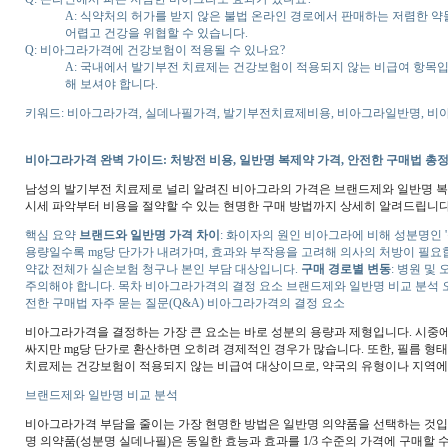
A: 식약처의 허가를 받지 않은 불법 온라인 경로에서 판매하는 저렴한 약
어렵고 건강을 위협할 수 있습니다.
Q: 비아그라가격에 건강보험이 적용될 수 있나요?
A: 국내에서 발기부전 치료제는 건강보험이 적용되지 않는 비급여 항목입
해 보셔야 합니다.
키워드: 비아그라가격, 실데나필가격, 발기부전치료제비용, 비아그라일반명, 
비아그라가격 완벽 가이드: 처방전 비용, 일반명 복제약 가격, 안전한 구매법 총
남성의 발기부전 치료제로 널리 알려진 비아그라의 가격은 브랜드제와 일반명 복제
시세 파악부터 비용을 절약할 수 있는 현명한 구매 방법까지 상세히 알려드립니다
핵심 요약
브랜드와 일반명 가격 차이
: 화이자의 원인 비아그라에 비해 성분명인 
용량일수록 mg당 단가가 내려가며, 효과와 부작용을 고려해 의사의 처방이 필요
약값 전체가 실손보험 청구나 본인 부담 대상입니다.
구매 경로별 변동
: 병원 및
주의해야 합니다. 목차 비아그라가격의 결정 요소 브랜드제와 일반명 비교 분석 오
전한 구매법 자주 묻는 질문(Q&A) 비아그라가격의 결정 요소
비아그라가격을 결정하는 가장 큰 요소는 바로 성분의 용량과 제형입니다. 시중에 유
싸지만 mg당 단가로 환산하면 오히려 경제적인 경우가 많습니다. 또한, 필름 형
치료제는 건강보험이 적용되지 않는 비급여 대상이므로, 약국의 유형이나 지역에 
브랜드제와 일반명 비교 분석
비아그라가격 부담을 줄이는 가장 현명한 방법은 일반명 의약품을 선택하는 것입니
명 의약품(성분명 실데나필)은 동일한 효능과 효과를 1/3 수준의 가격에 구매할