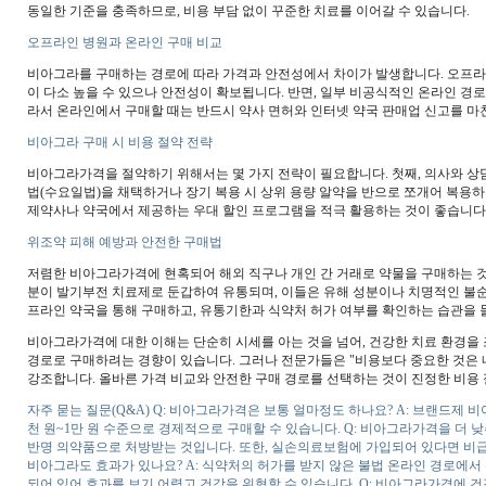
동일한 기준을 충족하므로, 비용 부담 없이 꾸준한 치료를 이어갈 수 있습니다.
오프라인 병원과 온라인 구매 비교
비아그라를 구매하는 경로에 따라 가격과 안전성에서 차이가 발생합니다. 오프라
이 다소 높을 수 있으나 안전성이 확보됩니다. 반면, 일부 비공식적인 온라인 경
라서 온라인에서 구매할 때는 반드시 약사 면허와 인터넷 약국 판매업 신고를 마
비아그라 구매 시 비용 절약 전략
비아그라가격을 절약하기 위해서는 몇 가지 전략이 필요합니다. 첫째, 의사와 상담
법(수요일법)을 채택하거나 장기 복용 시 상위 용량 알약을 반으로 쪼개어 복용하
제약사나 약국에서 제공하는 우대 할인 프로그램을 적극 활용하는 것이 좋습니다
위조약 피해 예방과 안전한 구매법
저렴한 비아그라가격에 현혹되어 해외 직구나 개인 간 거래로 약물을 구매하는 것
분이 발기부전 치료제로 둔갑하여 유통되며, 이들은 유해 성분이나 치명적인 불순
프라인 약국을 통해 구매하고, 유통기한과 식약처 허가 여부를 확인하는 습관을 
비아그라가격에 대한 이해는 단순히 시세를 아는 것을 넘어, 건강한 치료 환경을
경로로 구매하려는 경향이 있습니다. 그러나 전문가들은 "비용보다 중요한 것은 내
강조합니다. 올바른 가격 비교와 안전한 구매 경로를 선택하는 것이 진정한 비용
자주 묻는 질문(Q&A) Q: 비아그라가격은 보통 얼마정도 하나요? A: 브랜드제 
천 원~1만 원 수준으로 경제적으로 구매할 수 있습니다. Q: 비아그라가격을 더 낮
반명 의약품으로 처방받는 것입니다. 또한, 실손의료보험에 가입되어 있다면 비급여
비아그라도 효과가 있나요? A: 식약처의 허가를 받지 않은 불법 온라인 경로에서
되어 있어 효과를 보기 어렵고 건강을 위협할 수 있습니다. Q: 비아그라가격에 