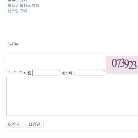
구구정 가격
정품 시알리스 가격
센트립 구매
4p37ab
이름
패스워드