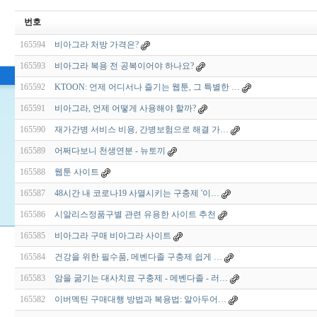
번호
165594
비아그라 처방 가격은?
165593
비아그라 복용 전 공복이어야 하나요?
165592
KTOON: 언제 어디서나 즐기는 웹툰, 그 특별한 …
165591
비아그라, 언제 어떻게 사용해야 할까?
165590
재가간병 서비스 비용, 간병보험으로 해결 가…
165589
어쩌다보니 천생연분 - 뉴토끼
165588
웹툰 사이트
165587
48시간 내 코로나19 사멸시키는 구충제 '이…
165586
시알리스정품구별 관련 유용한 사이트 추천
165585
비아그라 구매 비아그라 사이트
165584
건강을 위한 필수품, 메벤다졸 구충제 쉽게 …
165583
암을 굶기는 대사치료 구충제 - 메벤다졸 - 러…
165582
이버멕틴 구매대행 방법과 복용법: 알아두어…