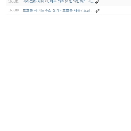
165581
비아그라 처방약, 약국 가격은 얼마일까? - 비…
165580
호호툰 사이트주소 찾기 - 호호툰 시즌2 오픈 …
비
아
구
매
우
즐
성
미
프
진
약
국
박
스
ViagraSilo
ViagraSite
미
프
진
정