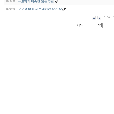
165080
뉴토끼와 비슷한 웹툰 추천
165079
구구정 복용 시 주의해야 할 사항
51
52
5
비
아
구
매
우
즐
성
미
프
진
약
국
박
스
ViagraSilo
ViagraSite
미
프
진
정