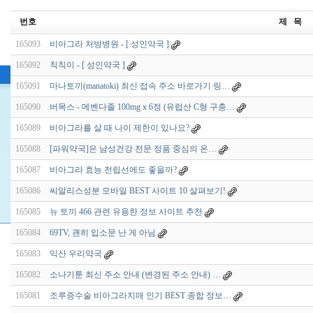
번호
제 목
165093
비아그라 처방병원 - [ 성인약국 ]
165092
칙칙이 - [ 성인약국 ]
165091
마나토끼(manatoki) 최신 접속 주소 바로가기 링…
165090
버목스 - 메벤다졸 100mg x 6정 (유럽산 C형 구충…
165089
비아그라를 살 때 나이 제한이 있나요?
165088
[파워약국]은 남성건강 전문 정품 중심의 온…
165087
비아그라 효능 전립선에도 좋을까?
165086
씨알리스성분 모바일 BEST 사이트 10 살펴보기!
165085
뉴 토끼 466 관련 유용한 정보 사이트 추천
165084
69TV, 괜히 입소문 난 게 아님
165083
익산 우리약국
165082
소나기툰 최신 주소 안내 (변경된 주소 안내) …
165081
조루증수술 비아그라치매 인기 BEST 종합 정보…