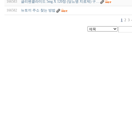
166583
글리벤클라미드 5mg X 120정 (당뇨병 치료제) 구…
166582
뉴토끼 주소 찾는 방법
1
2
3
비
아
구
매
우
즐
성
미
프
진
약
국
박
스
ViagraSilo
ViagraSite
미
프
진
정