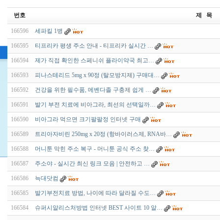
번호
제 목
166596
세파킬 1병
166595
티프리카 평생 주소 안내 - 티프리카 실시간 …
166594
제가 직접 확인한 스페니쉬 플라이약국 최고…
166593
피나스테리드 5mg x 90정 (탈모방지제) 구매대…
166592
건강을 위한 필수품, 메벤다졸 구충제 쉽게 …
166591
발기 부전 치료에 비아그라, 최선의 선택일까…
166590
비아그라 먹으면 크기팔팔정 인터넷 구매
166589
트리아자비린 250mg x 20정 (항바이러스제, RNA바…
166588
머니툰 막힌 주소 복구 - 머니툰 공식 주소 찾…
166587
주소야 - 실시간 최신 링크 모음 | 안전하고 …
166586
늑대닷컴
166585
발기부전치료 방법, 나이에 따라 달라질 수도…
166584
슈퍼시알리스처방법 인터넷 BEST 사이트 10 알…