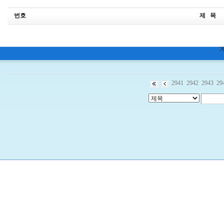
번호
제 목
2941
2942
2943
29
비
아
구
매
우
즐
성
미
프
진
약
국
박
스