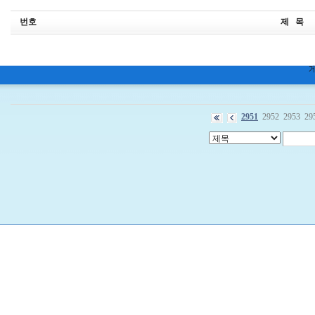
번호
제 목
2951
2952
2953
29
비
아
구
매
우
즐
성
미
프
진
약
국
박
스