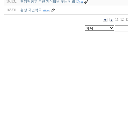
165332
핀리핀청부 추천 지식답변 찾는 방법
165331
횡성 국민약국
11
12
1
비
아
구
매
우
즐
성
미
프
진
약
국
박
스
ViagraSilo
ViagraSite
미
프
진
정