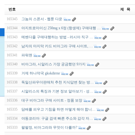
번호
제 목
165345
그놈의 스폰서 - 웹툰 다운
165344
아지트로마이신 250mg x 6정 (항생제) 구매대행 …
165343
메벤다졸 구매대행하는 방법 - 러시아 직구 …
165342
남자의 마지막 카드 비아그라 구매 사이트, …
165341
파워맨
165340
비아그라, 시알리스 가장 궁금했던 9가지
165339
거제 하나약국 gkskdirrnr
165338
독일산파우더판매처 추천 지식답변 찾는 방…
165337
시알리스의 특징과 기본 정보 알아보기 - 성…
165336
대구 비아그라 구매 사이트 - 정품 보장
165335
담배를 피우고 기침을 하면 어떻게 해야 합니…
165334
야동코리아: 구글 검색 빠른 주소와 감각 자…
165333
팔팔정, 비아그라와 무엇이 다를까?