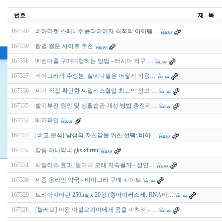
번호
제 목
167340
비아마켓 스페니쉬플라이여자 최적의 아이템…
167339
합법 웹툰 사이트 추천
167338
메벤다졸 구매대행하는 방법 - 러시아 직구 …
167337
비아그라의 주성분, 실데나필은 어떻게 작용…
167336
제가 직접 확인한 씨알리스혈압 최고의 정보 …
167335
발기부전 원인 및 생활습관 개선 방법 총정리…
167334
메가파일
167333
[비교 분석] 남성의 자신감을 위한 선택: 비아…
167332
강릉 하나약국 gkskdirrnr
167331
시알리스 효과, 얼마나 오래 지속될까 - 성인…
167330
세종 온라인 약국 - 비아그라 구매 사이트
167329
트리아자비린 250mg x 20정 (항바이러스제, RNA바…
167328
[볼레로] 마왕 이블로기아에게 몸을 바쳐라 - …