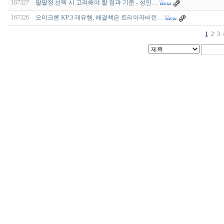
167327
팔팔정 선택 시 고려해야 할 점과 기준 - 성인…
167326
오미크론 KP.3 재유행, 해결책은 트리아자비린…
1
2
3
비
아
구
매
우
즐
성
미
프
진
약
국
박
스
ViagraSilo
ViagraSite
미
프
진
정