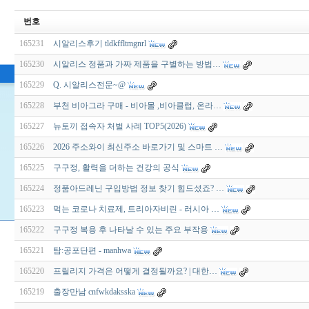
번호
165231
시알리스후기 tldkffltmgnrl
165230
시알리스 정품과 가짜 제품을 구별하는 방법…
165229
Q. 시알리스전문~@
165228
부천 비아그라 구매 - 비아몰 ,비아클럽, 온라…
165227
뉴토끼 접속자 처벌 사례 TOP5(2026)
165226
2026 주소와이 최신주소 바로가기 및 스마트 …
165225
구구정, 활력을 더하는 건강의 공식
165224
정품아드레닌 구입방법 정보 찾기 힘드셨죠? …
165223
먹는 코로나 치료제, 트리아자비린 - 러시아 …
165222
구구정 복용 후 나타날 수 있는 주요 부작용
165221
탐:공포단편 - manhwa
165220
프릴리지 가격은 어떻게 결정될까요? | 대한…
165219
출장만남 cnfwkdaksska