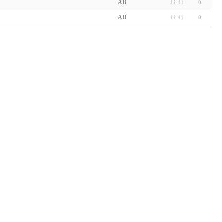
AD
11:41
0
AD
11:41
0