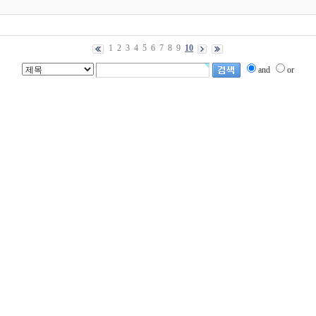
1
2
3
4
5
6
7
8
9
10
and
or