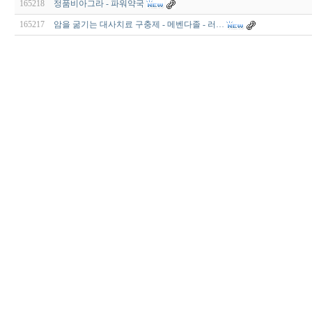
165218
정품비아그라 - 파워약국
165217
암을 굶기는 대사치료 구충제 - 메벤다졸 - 러…
비
아
구
매
우
즐
성
미
프
진
약
국
박
스
ViagraSilo
ViagraSite
미
프
진
정