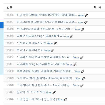
번호
제 목
165858
하나 약국 모바일 사이트 TOP5 추천 방법 (2026…
165857
카마그라복용 모바일 인기사이트 BEST 알아보…
165856
천연시알리스특허 추천 사이트: 정보가 가득…
165855
의정부 시알리스5mg 시알리스복제약
165854
사천 비아몰 공식사이트
165853
온라인 커뮤니티 순위
165852
시알리스 제대로 먹는 방법과 주의사항 - 파…
165851
타다라필 20mg 직구-레비트라 정품구별
165850
부부생활용 쇼핑몰 겨울 혜택 기획전 쇼핑축…
165849
24시 약국 찾기 (심야약국 365약국) 빠르게 찾…
165848
소나기티비 최신 현재 주소 - 소나기티비 공…
165847
밍키넷 | MINGKY NET
165846
미국 정품비아그라 - [ 성인약국 ]