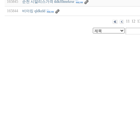
165845
순천 시알리스가격 tldkffltmrkrur
165844
비아킹 qldkzld
11
12
1
비
아
구
매
우
즐
성
미
프
진
약
국
박
스
ViagraSilo
ViagraSite
미
프
진
정