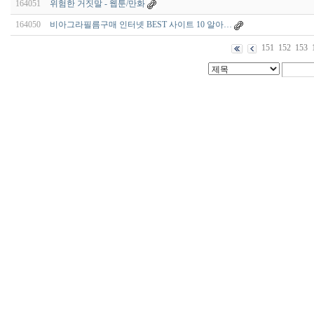
164051
위험한 거짓말 - 웹툰/만화
164050
비아그라필름구매 인터넷 BEST 사이트 10 알아…
151
152
153
비
아
구
매
우
즐
성
미
프
진
약
국
박
스
ViagraSilo
ViagraSite
미
프
진
정