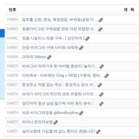
번호
제 목
164064
알로홀 성분, 효능, 복용방법, 부작용(설탕 미…
164063
정품카마그라 구매방법 관련 가장 유명한 사…
164062
정품 시알리스 정품 구매 - [ 성인약국 ]
164061
안양 비아그라 구매 사이트-파워맨
164060
24약국 24dirrnr
164059
비아그라 약국가격 핫 아이템 총정리! 놓치기…
164058
이버쥬브 - 이버멕틴 12mg x 100정 (구충제, 항바…
164057
툰코주소 막힘 없는 주소 - 툰코주소 공식 커…
164056
여자가 비아그라 먹으면 관련 유용한 사이트 …
164055
성인약국 중년 남성 발기력 저하 원인 분석｜…
164054
보은 비아그라정품 qldkrmfkwjdvna
164053
라이나 운전자보험
164052
실비보험에 가입할 때 당뇨 환자도 괜찮나요?