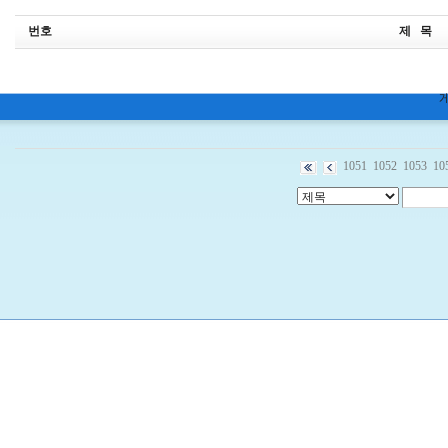
번호
제 목
1051
1052
1053
10
비
아
구
매
우
즐
성
미
프
진
약
국
박
스